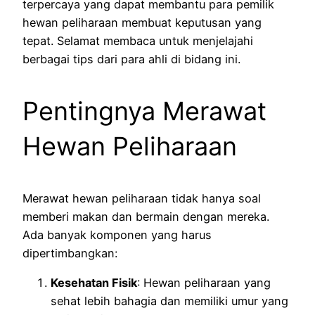
terpercaya yang dapat membantu para pemilik
hewan peliharaan membuat keputusan yang
tepat. Selamat membaca untuk menjelajahi
berbagai tips dari para ahli di bidang ini.
Pentingnya Merawat
Hewan Peliharaan
Merawat hewan peliharaan tidak hanya soal
memberi makan dan bermain dengan mereka.
Ada banyak komponen yang harus
dipertimbangkan:
Kesehatan Fisik
: Hewan peliharaan yang
sehat lebih bahagia dan memiliki umur yang