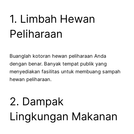
1. Limbah Hewan
Peliharaan
Buanglah kotoran hewan peliharaan Anda
dengan benar. Banyak tempat publik yang
menyediakan fasilitas untuk membuang sampah
hewan peliharaan.
2. Dampak
Lingkungan Makanan