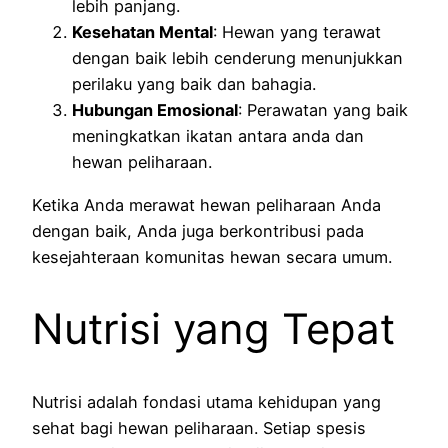
lebih panjang.
Kesehatan Mental
: Hewan yang terawat
dengan baik lebih cenderung menunjukkan
perilaku yang baik dan bahagia.
Hubungan Emosional
: Perawatan yang baik
meningkatkan ikatan antara anda dan
hewan peliharaan.
Ketika Anda merawat hewan peliharaan Anda
dengan baik, Anda juga berkontribusi pada
kesejahteraan komunitas hewan secara umum.
Nutrisi yang Tepat
Nutrisi adalah fondasi utama kehidupan yang
sehat bagi hewan peliharaan. Setiap spesis