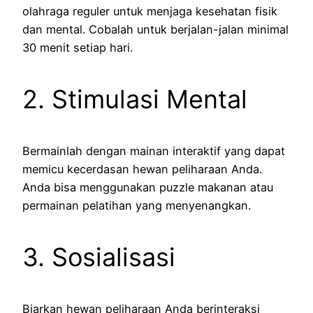
olahraga reguler untuk menjaga kesehatan fisik
dan mental. Cobalah untuk berjalan-jalan minimal
30 menit setiap hari.
2. Stimulasi Mental
Bermainlah dengan mainan interaktif yang dapat
memicu kecerdasan hewan peliharaan Anda.
Anda bisa menggunakan puzzle makanan atau
permainan pelatihan yang menyenangkan.
3. Sosialisasi
Biarkan hewan peliharaan Anda berinteraksi