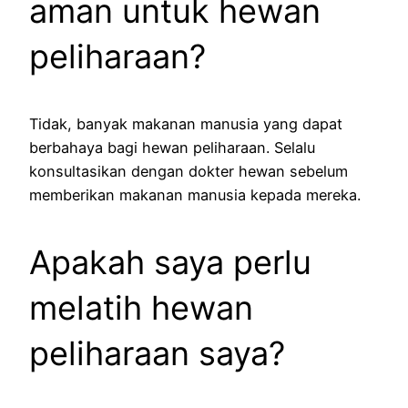
aman untuk hewan
peliharaan?
Tidak, banyak makanan manusia yang dapat
berbahaya bagi hewan peliharaan. Selalu
konsultasikan dengan dokter hewan sebelum
memberikan makanan manusia kepada mereka.
Apakah saya perlu
melatih hewan
peliharaan saya?