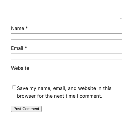
Name
*
Email
*
Website
Save my name, email, and website in this
browser for the next time I comment.