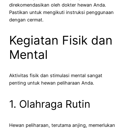
direkomendasikan oleh dokter hewan Anda.
Pastikan untuk mengikuti instruksi penggunaan
dengan cermat.
Kegiatan Fisik dan
Mental
Aktivitas fisik dan stimulasi mental sangat
penting untuk hewan peliharaan Anda.
1. Olahraga Rutin
Hewan peliharaan, terutama anjing, memerlukan