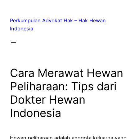
Skip
to
Perkumpulan Advokat Hak – Hak Hewan
content
Indonesia
Cara Merawat Hewan
Peliharaan: Tips dari
Dokter Hewan
Indonesia
Hewan peliharaan adalah anggota keluarga yang