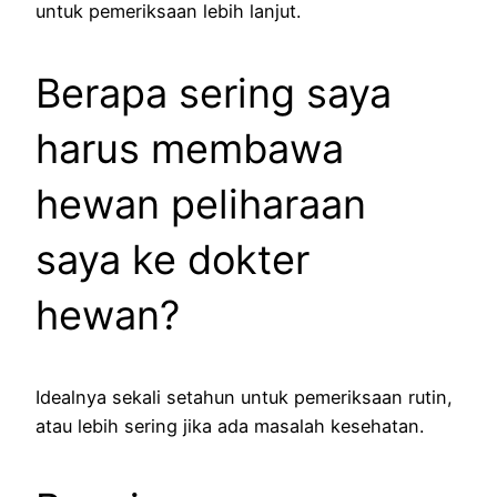
untuk pemeriksaan lebih lanjut.
Berapa sering saya
harus membawa
hewan peliharaan
saya ke dokter
hewan?
Idealnya sekali setahun untuk pemeriksaan rutin,
atau lebih sering jika ada masalah kesehatan.