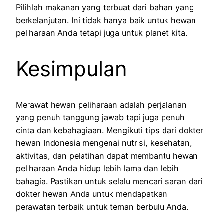
Pilihlah makanan yang terbuat dari bahan yang
berkelanjutan. Ini tidak hanya baik untuk hewan
peliharaan Anda tetapi juga untuk planet kita.
Kesimpulan
Merawat hewan peliharaan adalah perjalanan
yang penuh tanggung jawab tapi juga penuh
cinta dan kebahagiaan. Mengikuti tips dari dokter
hewan Indonesia mengenai nutrisi, kesehatan,
aktivitas, dan pelatihan dapat membantu hewan
peliharaan Anda hidup lebih lama dan lebih
bahagia. Pastikan untuk selalu mencari saran dari
dokter hewan Anda untuk mendapatkan
perawatan terbaik untuk teman berbulu Anda.