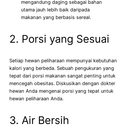
mengandung daging sebagai bahan
utama jauh lebih baik daripada
makanan yang berbasis sereal.
2. Porsi yang Sesuai
Setiap hewan peliharaan mempunyai kebutuhan
kalori yang berbeda. Sebuah pengukuran yang
tepat dari porsi makanan sangat penting untuk
mencegah obesitas. Diskusikan dengan dokter
hewan Anda mengenai porsi yang tepat untuk
hewan peliharaan Anda.
3. Air Bersih