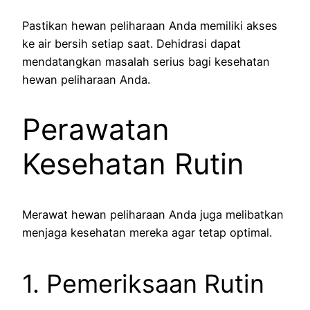
Pastikan hewan peliharaan Anda memiliki akses
ke air bersih setiap saat. Dehidrasi dapat
mendatangkan masalah serius bagi kesehatan
hewan peliharaan Anda.
Perawatan
Kesehatan Rutin
Merawat hewan peliharaan Anda juga melibatkan
menjaga kesehatan mereka agar tetap optimal.
1. Pemeriksaan Rutin