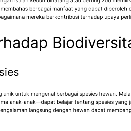
gan istilah kebun binatang atau petting zoo memili
kan membahas berbagai manfaat yang dapat diperoleh 
 bagaimana mereka berkontribusi terhadap upaya per
rhadap Biodiversit
sies
unik untuk mengenal berbagai spesies hewan. Melal
a anak-anak—dapat belajar tentang spesies yang jar
“Pengalaman langsung dengan hewan dapat membangk