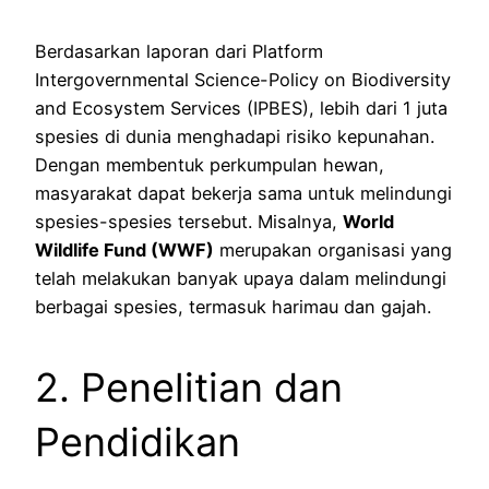
Berdasarkan laporan dari Platform
Intergovernmental Science-Policy on Biodiversity
and Ecosystem Services (IPBES), lebih dari 1 juta
spesies di dunia menghadapi risiko kepunahan.
Dengan membentuk perkumpulan hewan,
masyarakat dapat bekerja sama untuk melindungi
spesies-spesies tersebut. Misalnya,
World
Wildlife Fund (WWF)
merupakan organisasi yang
telah melakukan banyak upaya dalam melindungi
berbagai spesies, termasuk harimau dan gajah.
2. Penelitian dan
Pendidikan