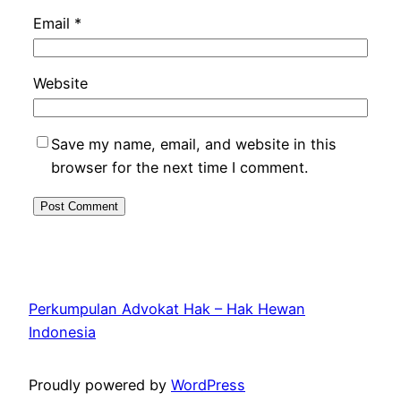
Email
*
Website
Save my name, email, and website in this
browser for the next time I comment.
Perkumpulan Advokat Hak – Hak Hewan
Indonesia
Proudly powered by
WordPress