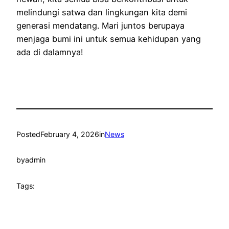
melindungi satwa dan lingkungan kita demi
generasi mendatang. Mari juntos berupaya
menjaga bumi ini untuk semua kehidupan yang
ada di dalamnya!
Posted
February 4, 2026
in
News
by
admin
Tags: