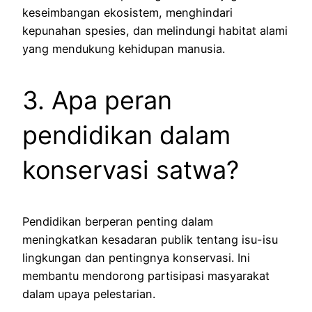
keseimbangan ekosistem, menghindari
kepunahan spesies, dan melindungi habitat alami
yang mendukung kehidupan manusia.
3. Apa peran
pendidikan dalam
konservasi satwa?
Pendidikan berperan penting dalam
meningkatkan kesadaran publik tentang isu-isu
lingkungan dan pentingnya konservasi. Ini
membantu mendorong partisipasi masyarakat
dalam upaya pelestarian.