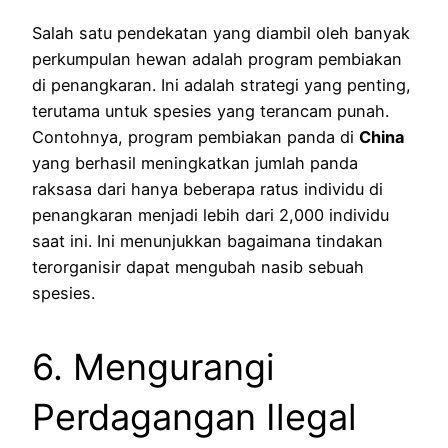
Salah satu pendekatan yang diambil oleh banyak
perkumpulan hewan adalah program pembiakan
di penangkaran. Ini adalah strategi yang penting,
terutama untuk spesies yang terancam punah.
Contohnya, program pembiakan panda di
China
yang berhasil meningkatkan jumlah panda
raksasa dari hanya beberapa ratus individu di
penangkaran menjadi lebih dari 2,000 individu
saat ini. Ini menunjukkan bagaimana tindakan
terorganisir dapat mengubah nasib sebuah
spesies.
6. Mengurangi
Perdagangan Ilegal