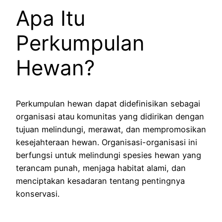
Apa Itu
Perkumpulan
Hewan?
Perkumpulan hewan dapat didefinisikan sebagai
organisasi atau komunitas yang didirikan dengan
tujuan melindungi, merawat, dan mempromosikan
kesejahteraan hewan. Organisasi-organisasi ini
berfungsi untuk melindungi spesies hewan yang
terancam punah, menjaga habitat alami, dan
menciptakan kesadaran tentang pentingnya
konservasi.