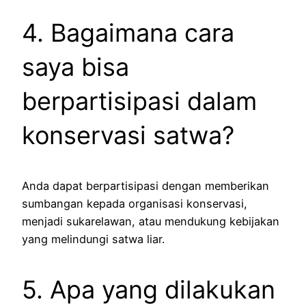
4. Bagaimana cara
saya bisa
berpartisipasi dalam
konservasi satwa?
Anda dapat berpartisipasi dengan memberikan
sumbangan kepada organisasi konservasi,
menjadi sukarelawan, atau mendukung kebijakan
yang melindungi satwa liar.
5. Apa yang dilakukan