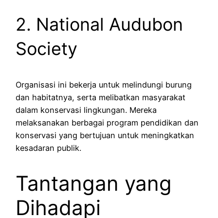
2. National Audubon
Society
Organisasi ini bekerja untuk melindungi burung
dan habitatnya, serta melibatkan masyarakat
dalam konservasi lingkungan. Mereka
melaksanakan berbagai program pendidikan dan
konservasi yang bertujuan untuk meningkatkan
kesadaran publik.
Tantangan yang
Dihadapi