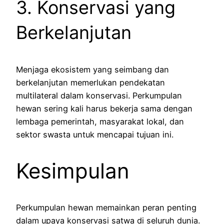
3. Konservasi yang
Berkelanjutan
Menjaga ekosistem yang seimbang dan
berkelanjutan memerlukan pendekatan
multilateral dalam konservasi. Perkumpulan
hewan sering kali harus bekerja sama dengan
lembaga pemerintah, masyarakat lokal, dan
sektor swasta untuk mencapai tujuan ini.
Kesimpulan
Perkumpulan hewan memainkan peran penting
dalam upaya konservasi satwa di seluruh dunia.