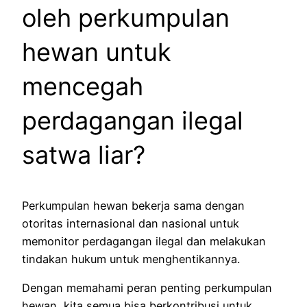
oleh perkumpulan
hewan untuk
mencegah
perdagangan ilegal
satwa liar?
Perkumpulan hewan bekerja sama dengan
otoritas internasional dan nasional untuk
memonitor perdagangan ilegal dan melakukan
tindakan hukum untuk menghentikannya.
Dengan memahami peran penting perkumpulan
hewan, kita semua bisa berkontribusi untuk