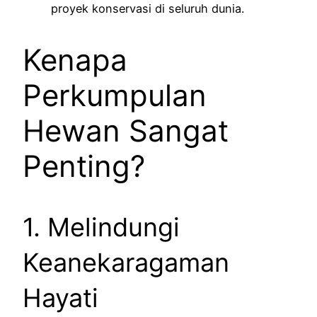
proyek konservasi di seluruh dunia.
Kenapa
Perkumpulan
Hewan Sangat
Penting?
1. Melindungi
Keanekaragaman
Hayati