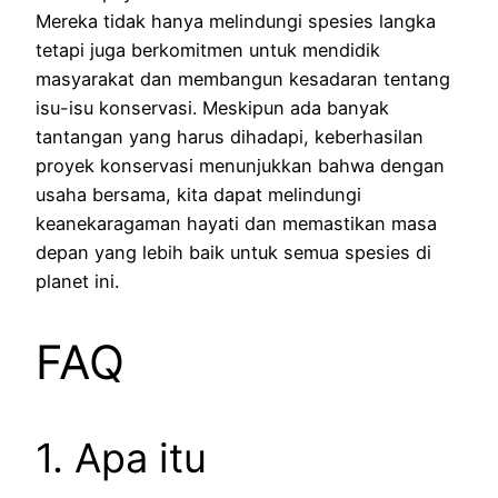
Mereka tidak hanya melindungi spesies langka
tetapi juga berkomitmen untuk mendidik
masyarakat dan membangun kesadaran tentang
isu-isu konservasi. Meskipun ada banyak
tantangan yang harus dihadapi, keberhasilan
proyek konservasi menunjukkan bahwa dengan
usaha bersama, kita dapat melindungi
keanekaragaman hayati dan memastikan masa
depan yang lebih baik untuk semua spesies di
planet ini.
FAQ
1. Apa itu