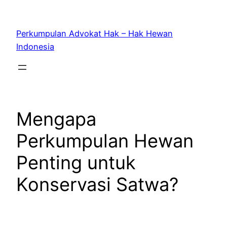
Skip
to
Perkumpulan Advokat Hak – Hak Hewan
content
Indonesia
Mengapa
Perkumpulan Hewan
Penting untuk
Konservasi Satwa?