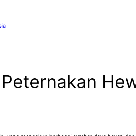
sia
s Peternakan He