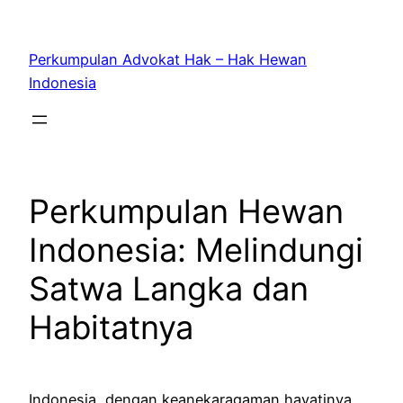
Skip
to
Perkumpulan Advokat Hak – Hak Hewan
content
Indonesia
Perkumpulan Hewan
Indonesia: Melindungi
Satwa Langka dan
Habitatnya
Indonesia, dengan keanekaragaman hayatinya